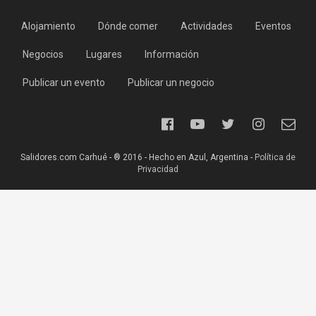
Alojamiento
Dónde comer
Actividades
Eventos
Negocios
Lugares
Información
Publicar un evento
Publicar un negocio
Salidores.com Carhué - ® 2016 - Hecho en Azul, Argentina -
Política de
Privacidad