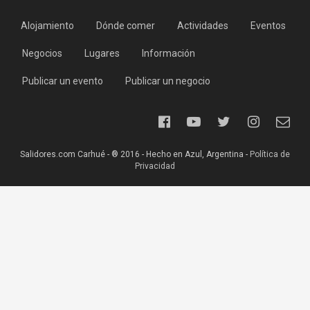
Alojamiento
Dónde comer
Actividades
Eventos
Negocios
Lugares
Información
Publicar un evento
Publicar un negocio
Salidores.com Carhué - ® 2016 - Hecho en Azul, Argentina -
Política de
Privacidad