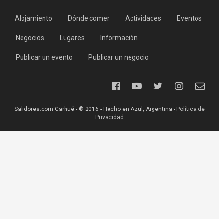
Alojamiento
Dónde comer
Actividades
Eventos
Negocios
Lugares
Información
Publicar un evento
Publicar un negocio
Salidores.com Carhué - ® 2016 - Hecho en Azul, Argentina -
Política de
Privacidad