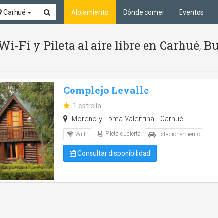
Carhué
Alojamiento
Dónde comer
Eventos
 Wi-Fi y Pileta al aire libre en Carhué, 
Complejo Levalle
1 estrella
Moreno y Loma Valentina - Carhué
Pileta cubierta
Wi-Fi
Estacionamiento
Consultar disponibilidad