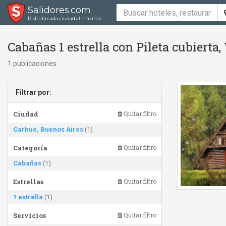
Salidores.com
Disfrutá cada ciudad al máximo
Cabañas 1 estrella con Pileta cubierta,
1 publicaciones
Filtrar por:
Ciudad
Quitar filtro
Carhué, Buenos Aires
(1)
Categoría
Quitar filtro
Cabañas
(1)
Estrellas
Quitar filtro
1 estrella
(1)
Servicios
Quitar filtro