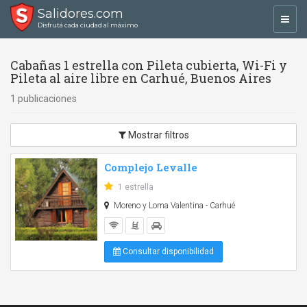
Salidores.com
Toggl
Disfrutá cada ciudad al máximo
navig
Cabañas 1 estrella con Pileta cubierta, Wi-Fi y
Pileta al aire libre en Carhué, Buenos Aires
1 publicaciones
Mostrar filtros
Complejo Levalle
1 estrella
Moreno y Loma Valentina - Carhué
Consultar disponibilidad