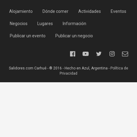
Alojamiento
Dónde comer
Actividades
Eventos
Negocios
Lugares
Información
Publicar un evento
Publicar un negocio
Salidores.com Carhué - ® 2016 - Hecho en Azul, Argentina -
Política de
Privacidad