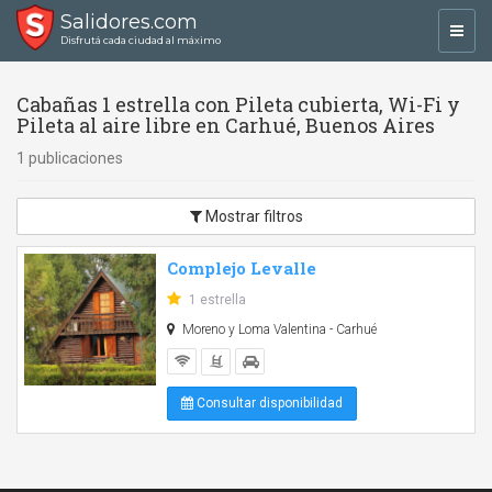
Salidores.com
Toggl
Disfrutá cada ciudad al máximo
navig
Cabañas 1 estrella con Pileta cubierta, Wi-Fi y
Pileta al aire libre en Carhué, Buenos Aires
1 publicaciones
Mostrar filtros
Complejo Levalle
1 estrella
Moreno y Loma Valentina - Carhué
Consultar disponibilidad