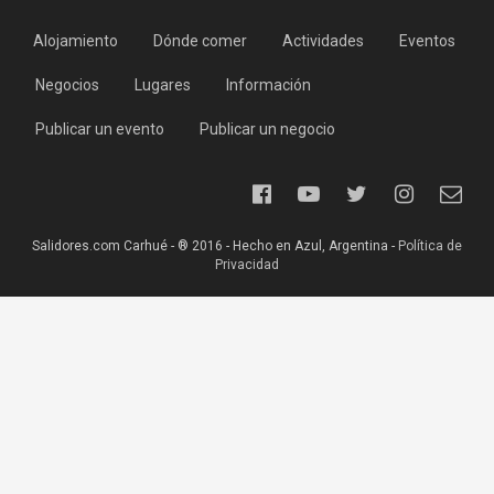
Alojamiento
Dónde comer
Actividades
Eventos
Negocios
Lugares
Información
Publicar un evento
Publicar un negocio
Salidores.com Carhué - ® 2016 - Hecho en Azul, Argentina -
Política de
Privacidad