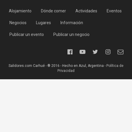
Alojamiento
Dónde comer
Actividades
Eventos
Negocios
Lugares
Información
Publicar un evento
Publicar un negocio
Salidores.com Carhué - ® 2016 - Hecho en Azul, Argentina -
Política de
Privacidad