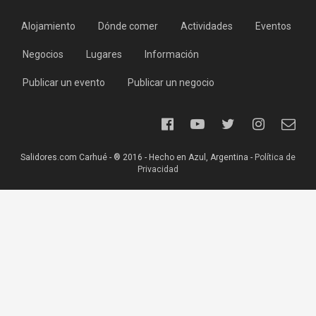
Alojamiento
Dónde comer
Actividades
Eventos
Negocios
Lugares
Información
Publicar un evento
Publicar un negocio
Salidores.com Carhué - ® 2016 - Hecho en Azul, Argentina -
Política de
Privacidad