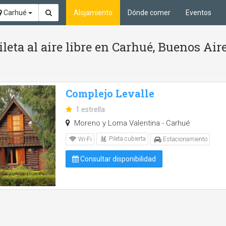
Carhué
Alojamiento
Dónde comer
Eventos
leta al aire libre en Carhué, Buenos Air
Complejo Levalle
1 estrella
Moreno y Loma Valentina - Carhué
Pileta cubierta
Wi-Fi
Estacionamiento
Consultar disponibilidad