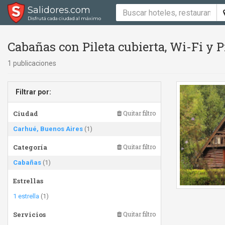
Salidores.com
Disfrutá cada ciudad al máximo
Cabañas con Pileta cubierta, Wi-Fi y Pi
1 publicaciones
Filtrar por:
Ciudad
Quitar filtro
Carhué, Buenos Aires
(1)
Categoría
Quitar filtro
Cabañas
(1)
Estrellas
1 estrella
(1)
Servicios
Quitar filtro