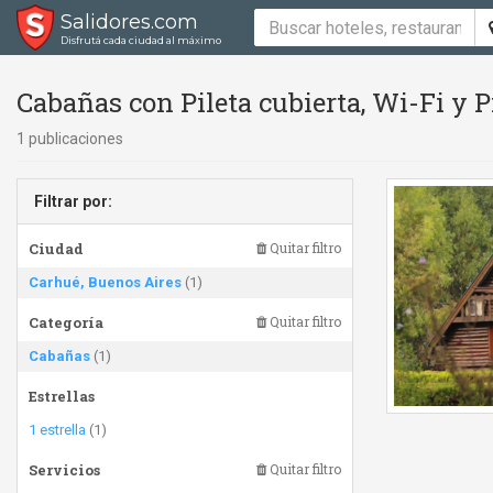
Salidores.com
Disfrutá cada ciudad al máximo
Cabañas con Pileta cubierta, Wi-Fi y Pi
1 publicaciones
Filtrar por:
Ciudad
Quitar filtro
Carhué, Buenos Aires
(1)
Categoría
Quitar filtro
Cabañas
(1)
Estrellas
1 estrella
(1)
Servicios
Quitar filtro