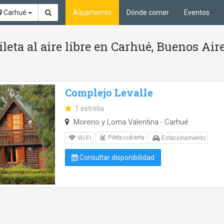
Carhué
Alojamiento
Dónde comer
Eventos
leta al aire libre en Carhué, Buenos Air
Complejo Levalle
1 estrella
Moreno y Loma Valentina - Carhué
Pileta cubierta
Wi-Fi
Estacionamiento
Consultar disponibilidad