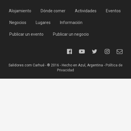
Alojamiento
Dónde comer
Actividades
Eventos
Negocios
Lugares
Información
Publicar un evento
Publicar un negocio
Salidores.com Carhué - ® 2016 - Hecho en Azul, Argentina -
Política de
Privacidad