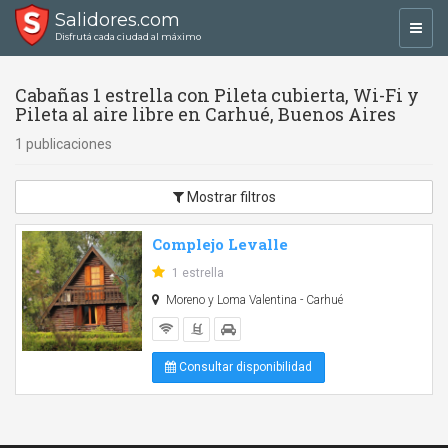
Salidores.com
Toggl
Disfrutá cada ciudad al máximo
navig
Cabañas 1 estrella con Pileta cubierta, Wi-Fi y
Pileta al aire libre en Carhué, Buenos Aires
1 publicaciones
Mostrar filtros
Complejo Levalle
1 estrella
Moreno y Loma Valentina - Carhué
Consultar disponibilidad