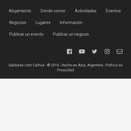
Alojamiento
Dónde comer
Actividades
Eventos
Negocios
Lugares
Información
Publicar un evento
Publicar un negocio
Salidores.com Carhué - ® 2016 - Hecho en Azul, Argentina -
Política de
Privacidad