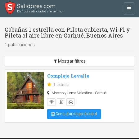
Salidores.com
Toggl
Disfrutá cada ciudad al máximo
navig
Cabañas 1 estrella con Pileta cubierta, Wi-Fi y
Pileta al aire libre en Carhué, Buenos Aires
1 publicaciones
Mostrar filtros
Complejo Levalle
1 estrella
Moreno y Loma Valentina - Carhué
Consultar disponibilidad