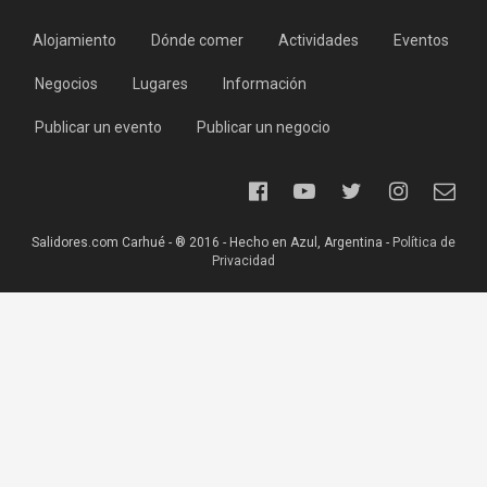
Alojamiento
Dónde comer
Actividades
Eventos
Negocios
Lugares
Información
Publicar un evento
Publicar un negocio
Salidores.com Carhué - ® 2016 - Hecho en Azul, Argentina -
Política de
Privacidad