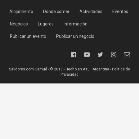
Alojamiento
Dónde comer
Actividades
Eventos
Negocios
Lugares
Información
Publicar un evento
Publicar un negocio
Salidores.com Carhué - ® 2016 - Hecho en Azul, Argentina -
Política de
Privacidad