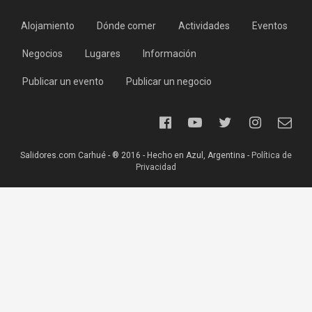
Alojamiento
Dónde comer
Actividades
Eventos
Negocios
Lugares
Información
Publicar un evento
Publicar un negocio
Salidores.com Carhué - ® 2016 - Hecho en Azul, Argentina -
Política de
Privacidad