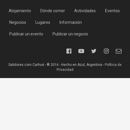
Alojamiento
Dónde comer
Actividades
Eventos
Negocios
Lugares
Información
Publicar un evento
Publicar un negocio
Salidores.com Carhué - ® 2016 - Hecho en Azul, Argentina -
Política de
Privacidad