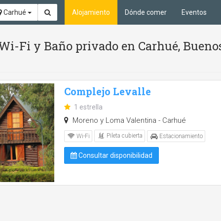
Carhué
Alojamiento
Dónde comer
Eventos
, Wi-Fi y Baño privado en Carhué, Bueno
Complejo Levalle
1 estrella
Moreno y Loma Valentina - Carhué
Pileta cubierta
Wi-Fi
Estacionamiento
Consultar disponibilidad