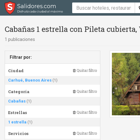
Salidores.com
Disfrutá cada ciudad al máximo
Cabañas 1 estrella con Pileta cubierta
1 publicaciones
Filtrar por:
Ciudad
Quitar filtro
Carhué, Buenos Aires
(1)
Categoría
Quitar filtro
Cabañas
(1)
Estrellas
Quitar filtro
1 estrella
(1)
Servicios
Quitar filtro