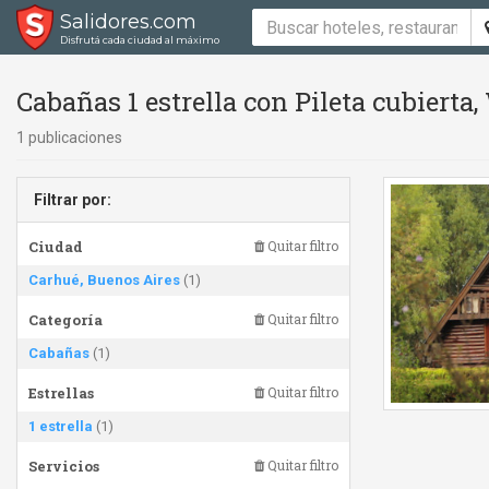
Salidores.com
Disfrutá cada ciudad al máximo
Cabañas 1 estrella con Pileta cubierta
1 publicaciones
Filtrar por:
Ciudad
Quitar filtro
Carhué, Buenos Aires
(1)
Categoría
Quitar filtro
Cabañas
(1)
Estrellas
Quitar filtro
1 estrella
(1)
Servicios
Quitar filtro