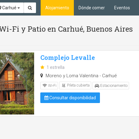
Carhué
Alojamiento
Dónde comer
Eventos
, Wi-Fi y Patio en Carhué, Buenos Aires
Complejo Levalle
1 estrella
Moreno y Loma Valentina - Carhué
Pileta cubierta
Wi-Fi
Estacionamiento
Consultar disponibilidad