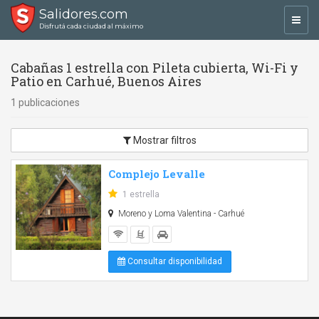
Salidores.com
Toggl
Disfrutá cada ciudad al máximo
navig
Cabañas 1 estrella con Pileta cubierta, Wi-Fi y
Patio en Carhué, Buenos Aires
1 publicaciones
Mostrar filtros
Complejo Levalle
1 estrella
Moreno y Loma Valentina - Carhué
Consultar disponibilidad