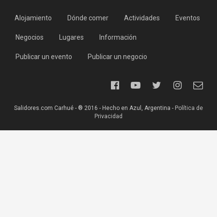
Alojamiento
Dónde comer
Actividades
Eventos
Negocios
Lugares
Información
Publicar un evento
Publicar un negocio
Salidores.com Carhué - ® 2016 - Hecho en Azul, Argentina -
Política de
Privacidad