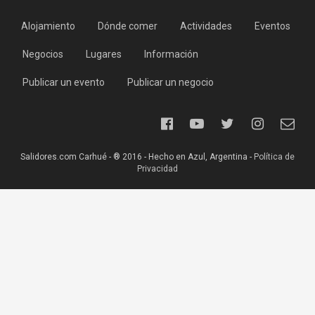
Alojamiento
Dónde comer
Actividades
Eventos
Negocios
Lugares
Información
Publicar un evento
Publicar un negocio
Salidores.com Carhué - ® 2016 - Hecho en Azul, Argentina -
Política de
Privacidad