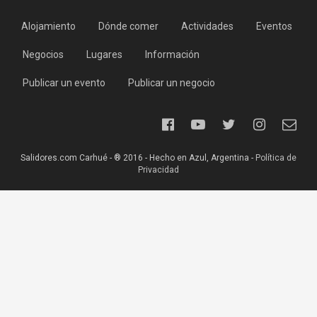
Alojamiento
Dónde comer
Actividades
Eventos
Negocios
Lugares
Información
Publicar un evento
Publicar un negocio
Salidores.com Carhué - ® 2016 - Hecho en Azul, Argentina -
Política de
Privacidad