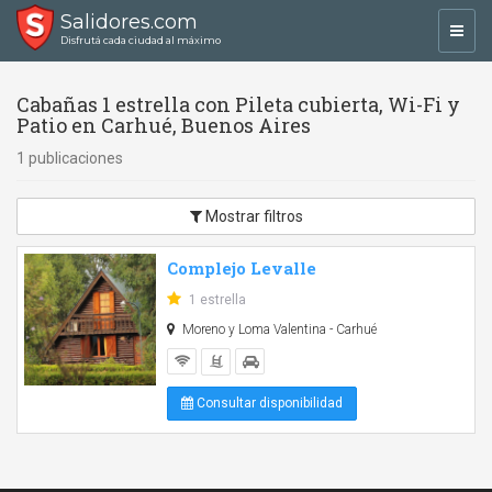
Salidores.com
Toggl
Disfrutá cada ciudad al máximo
navig
Cabañas 1 estrella con Pileta cubierta, Wi-Fi y
Patio en Carhué, Buenos Aires
1 publicaciones
Mostrar filtros
Complejo Levalle
1 estrella
Moreno y Loma Valentina - Carhué
Consultar disponibilidad