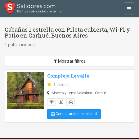
Salidores.com
Toggl
Disfrutá cada ciudad al máximo
navig
Cabañas 1 estrella con Pileta cubierta, Wi-Fi y
Patio en Carhué, Buenos Aires
1 publicaciones
Mostrar filtros
Complejo Levalle
1 estrella
Moreno y Loma Valentina - Carhué
Consultar disponibilidad