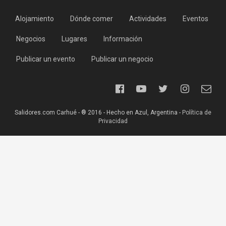
Alojamiento
Dónde comer
Actividades
Eventos
Negocios
Lugares
Información
Publicar un evento
Publicar un negocio
Salidores.com Carhué - ® 2016 - Hecho en Azul, Argentina -
Política de
Privacidad