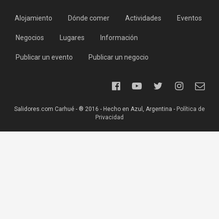
Alojamiento
Dónde comer
Actividades
Eventos
Negocios
Lugares
Información
Publicar un evento
Publicar un negocio
Salidores.com Carhué - ® 2016 - Hecho en Azul, Argentina -
Política de
Privacidad