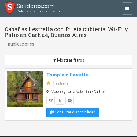
Salidores.com
Toggl
Disfrutá cada ciudad al máximo
navig
Cabañas 1 estrella con Pileta cubierta, Wi-Fi y
Patio en Carhué, Buenos Aires
1 publicaciones
Mostrar filtros
Complejo Levalle
1 estrella
Moreno y Loma Valentina - Carhué
Consultar disponibilidad