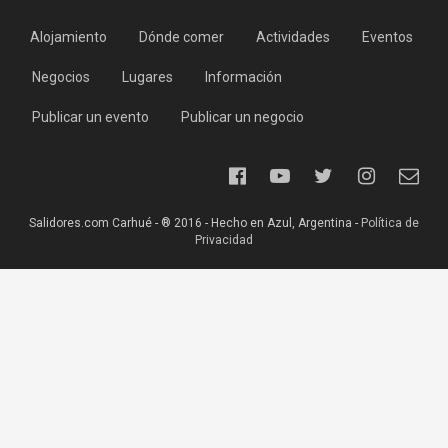
Alojamiento
Dónde comer
Actividades
Eventos
Negocios
Lugares
Información
Publicar un evento
Publicar un negocio
Salidores.com Carhué - ® 2016 - Hecho en Azul, Argentina -
Política de
Privacidad