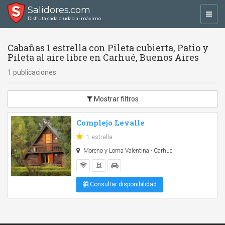
Salidores.com
Toggl
Disfrutá cada ciudad al máximo
navig
Cabañas 1 estrella con Pileta cubierta, Patio y
Pileta al aire libre en Carhué, Buenos Aires
1 publicaciones
Mostrar filtros
Complejo Levalle
1 estrella
Moreno y Loma Valentina - Carhué
Consultar disponibilidad