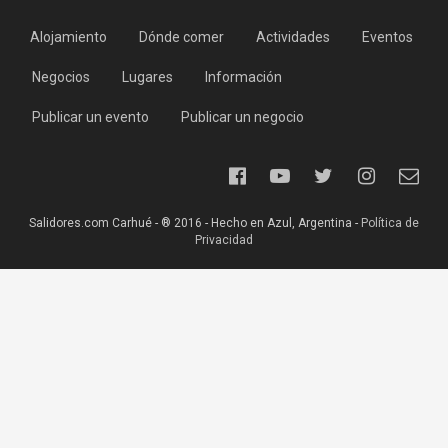
Alojamiento
Dónde comer
Actividades
Eventos
Negocios
Lugares
Información
Publicar un evento
Publicar un negocio
Salidores.com Carhué - ® 2016 - Hecho en Azul, Argentina -
Política de
Privacidad