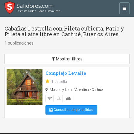
Salidores.com
Toggl
Disfrutá cada ciudad al máximo
navig
Cabañas 1 estrella con Pileta cubierta, Patio y
Pileta al aire libre en Carhué, Buenos Aires
1 publicaciones
Mostrar filtros
Complejo Levalle
1 estrella
Moreno y Loma Valentina - Carhué
Consultar disponibilidad