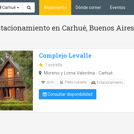
Carhué
Alojamiento
Dónde comer
Eventos
Estacionamiento en Carhué, Buenos Aires
Complejo Levalle
1 estrella
Moreno y Loma Valentina - Carhué
Pileta cubierta
Wi-Fi
Estacionamiento
Consultar disponibilidad