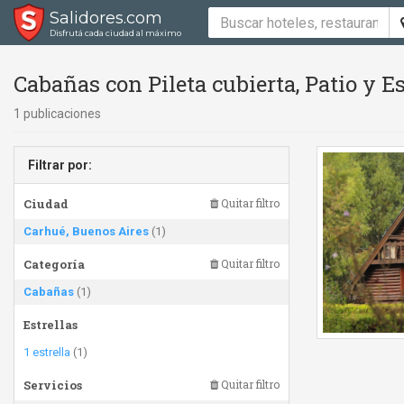
Salidores.com
Disfrutá cada ciudad al máximo
Cabañas con Pileta cubierta, Patio y 
1 publicaciones
Filtrar por:
Ciudad
Quitar filtro
Carhué, Buenos Aires
(1)
Categoría
Quitar filtro
Cabañas
(1)
Estrellas
1 estrella
(1)
Servicios
Quitar filtro