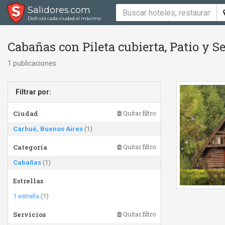
Salidores.com
Disfrutá cada ciudad al máximo
Cabañas con Pileta cubierta, Patio y 
1 publicaciones
Filtrar por:
Ciudad
Quitar filtro
Carhué, Buenos Aires
(1)
Categoría
Quitar filtro
Cabañas
(1)
Estrellas
1 estrella
(1)
Servicios
Quitar filtro