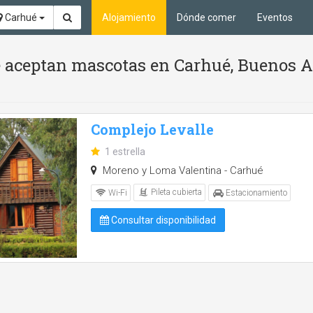
Carhué
Alojamiento
Dónde comer
Eventos
Se aceptan mascotas en Carhué, Buenos A
Complejo Levalle
1 estrella
Moreno y Loma Valentina - Carhué
Pileta cubierta
Wi-Fi
Estacionamiento
Consultar disponibilidad