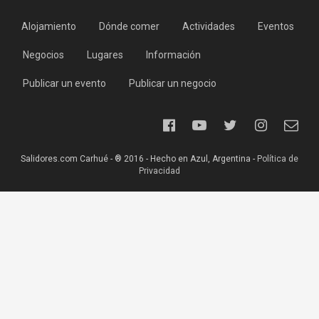
Alojamiento
Dónde comer
Actividades
Eventos
Negocios
Lugares
Información
Publicar un evento
Publicar un negocio
Salidores.com Carhué - ® 2016 - Hecho en Azul, Argentina -
Política de
Privacidad