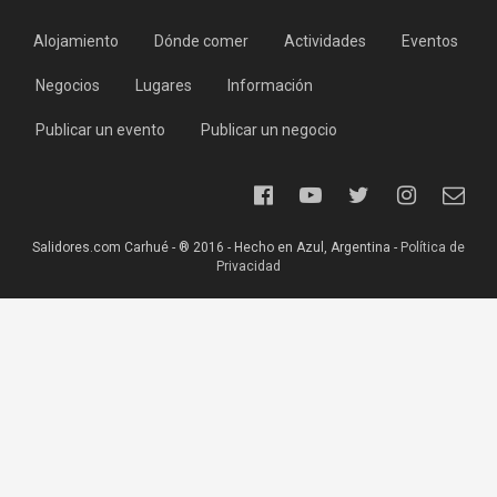
Alojamiento
Dónde comer
Actividades
Eventos
Negocios
Lugares
Información
Publicar un evento
Publicar un negocio
Salidores.com Carhué - ® 2016 - Hecho en Azul, Argentina -
Política de
Privacidad