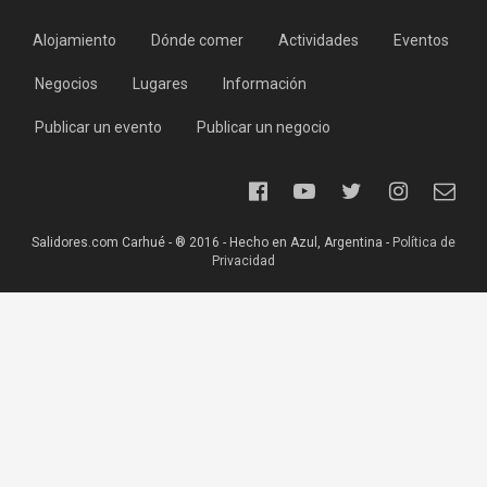
Alojamiento
Dónde comer
Actividades
Eventos
Negocios
Lugares
Información
Publicar un evento
Publicar un negocio
Salidores.com Carhué - ® 2016 - Hecho en Azul, Argentina -
Política de
Privacidad