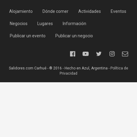
Alojamiento
Dónde comer
Actividades
Eventos
Negocios
Lugares
Información
Publicar un evento
Publicar un negocio
Salidores.com Carhué - ® 2016 - Hecho en Azul, Argentina -
Política de
Privacidad