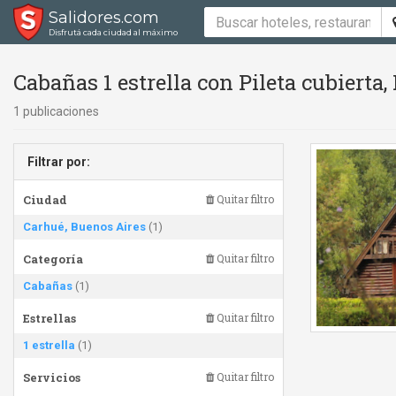
Salidores.com
Disfrutá cada ciudad al máximo
Cabañas 1 estrella con Pileta cubierta
1 publicaciones
Filtrar por:
Ciudad
Quitar filtro
Carhué, Buenos Aires
(1)
Categoría
Quitar filtro
Cabañas
(1)
Estrellas
Quitar filtro
1 estrella
(1)
Servicios
Quitar filtro