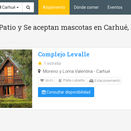
Carhué
Alojamiento
Dónde comer
Eventos
, Patio y Se aceptan mascotas en Carhué
Complejo Levalle
1 estrella
Moreno y Loma Valentina - Carhué
Pileta cubierta
Wi-Fi
Estacionamiento
Consultar disponibilidad