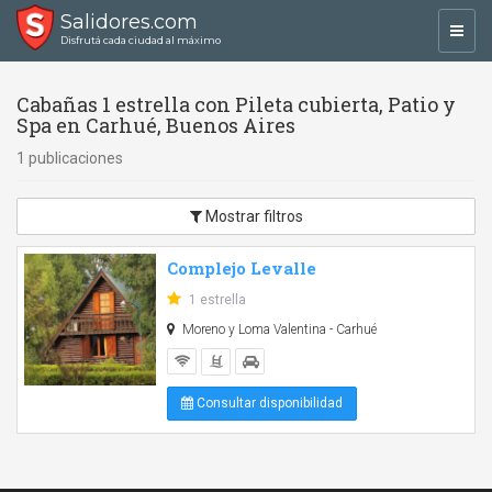
Salidores.com
Toggl
Disfrutá cada ciudad al máximo
navig
Cabañas 1 estrella con Pileta cubierta, Patio y
Spa en Carhué, Buenos Aires
1 publicaciones
Mostrar filtros
Complejo Levalle
1 estrella
Moreno y Loma Valentina - Carhué
Consultar disponibilidad