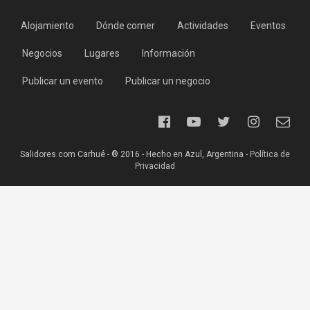
Alojamiento
Dónde comer
Actividades
Eventos
Negocios
Lugares
Información
Publicar un evento
Publicar un negocio
Salidores.com Carhué - ® 2016 - Hecho en Azul, Argentina -
Política de
Privacidad