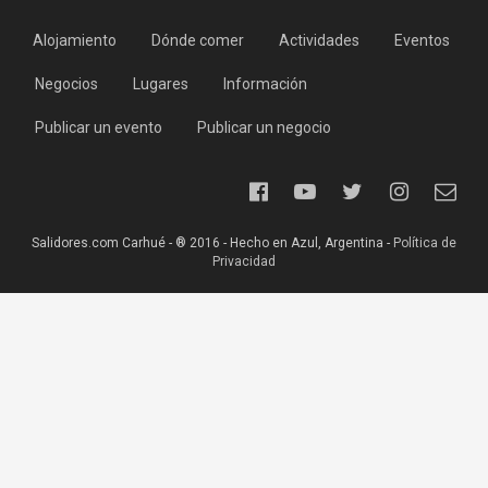
Alojamiento
Dónde comer
Actividades
Eventos
Negocios
Lugares
Información
Publicar un evento
Publicar un negocio
Salidores.com Carhué - ® 2016 - Hecho en Azul, Argentina -
Política de
Privacidad