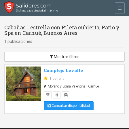
Salidores.com
Toggl
Disfrutá cada ciudad al máximo
navig
Cabañas 1 estrella con Pileta cubierta, Patio y
Spa en Carhué, Buenos Aires
1 publicaciones
Mostrar filtros
Complejo Levalle
1 estrella
Moreno y Loma Valentina - Carhué
Consultar disponibilidad