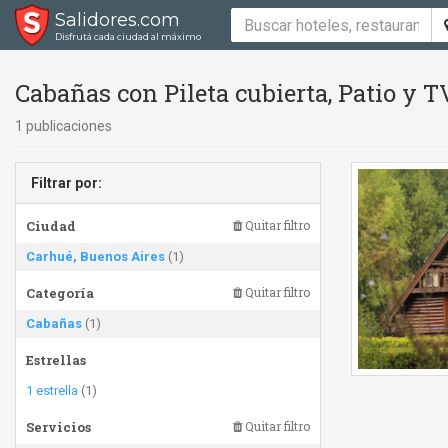
Salidores.com
Disfrutá cada ciudad al máximo
Cabañas con Pileta cubierta, Patio y 
1 publicaciones
Filtrar por:
Ciudad
Quitar filtro
Carhué, Buenos Aires
(1)
Categoría
Quitar filtro
Cabañas
(1)
Estrellas
1 estrella
(1)
Servicios
Quitar filtro