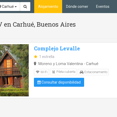
Carhué
Alojamiento
Dónde comer
Eventos
TV en Carhué, Buenos Aires
Complejo Levalle
1 estrella
Moreno y Loma Valentina - Carhué
Pileta cubierta
Wi-Fi
Estacionamiento
Consultar disponibilidad