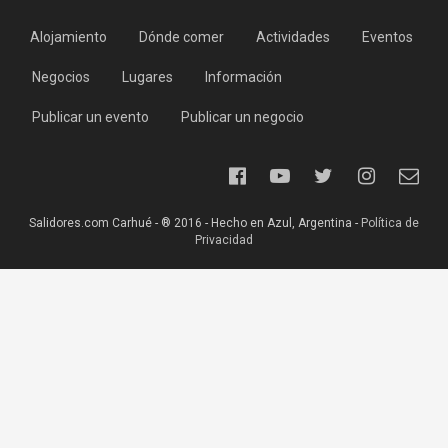
Alojamiento
Dónde comer
Actividades
Eventos
Negocios
Lugares
Información
Publicar un evento
Publicar un negocio
Salidores.com Carhué - ® 2016 - Hecho en Azul, Argentina -
Política de
Privacidad