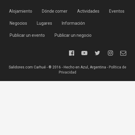
Alojamiento
Dónde comer
Actividades
Eventos
Negocios
Lugares
Información
Publicar un evento
Publicar un negocio
Salidores.com Carhué - ® 2016 - Hecho en Azul, Argentina -
Política de
Privacidad