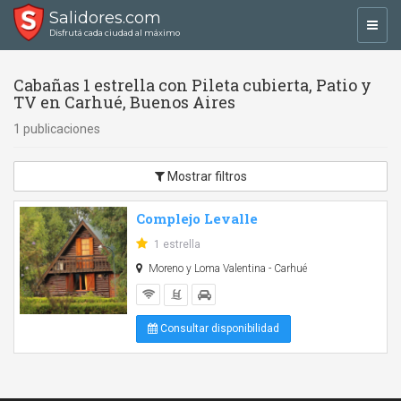
Salidores.com
Toggl
Disfrutá cada ciudad al máximo
navig
Cabañas 1 estrella con Pileta cubierta, Patio y
TV en Carhué, Buenos Aires
1 publicaciones
Mostrar filtros
Complejo Levalle
1 estrella
Moreno y Loma Valentina - Carhué
Consultar disponibilidad