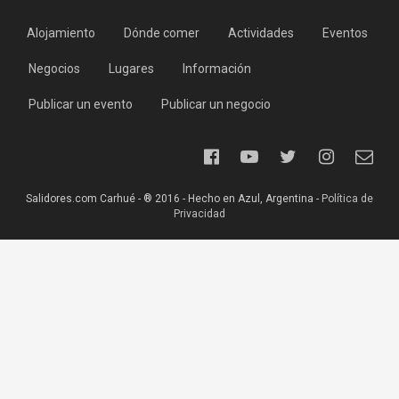
Alojamiento
Dónde comer
Actividades
Eventos
Negocios
Lugares
Información
Publicar un evento
Publicar un negocio
Salidores.com Carhué - ® 2016 - Hecho en Azul, Argentina -
Política de
Privacidad