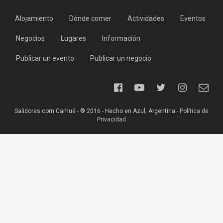
Alojamiento
Dónde comer
Actividades
Eventos
Negocios
Lugares
Información
Publicar un evento
Publicar un negocio
Salidores.com Carhué - ® 2016 - Hecho en Azul, Argentina -
Política de
Privacidad