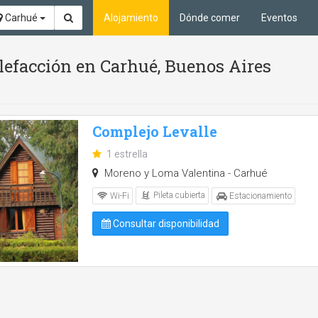
Carhué
Alojamiento
Dónde comer
Eventos
lefacción en Carhué, Buenos Aires
Complejo Levalle
1 estrella
Moreno y Loma Valentina - Carhué
Pileta cubierta
Wi-Fi
Estacionamiento
Consultar disponibilidad