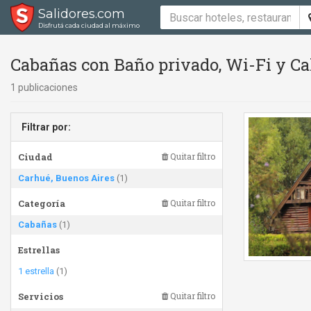
Salidores.com
Disfrutá cada ciudad al máximo
Cabañas con Baño privado, Wi-Fi y Ca
1 publicaciones
Filtrar por:
Ciudad
Quitar filtro
Carhué, Buenos Aires
(1)
Categoría
Quitar filtro
Cabañas
(1)
Estrellas
1 estrella
(1)
Servicios
Quitar filtro