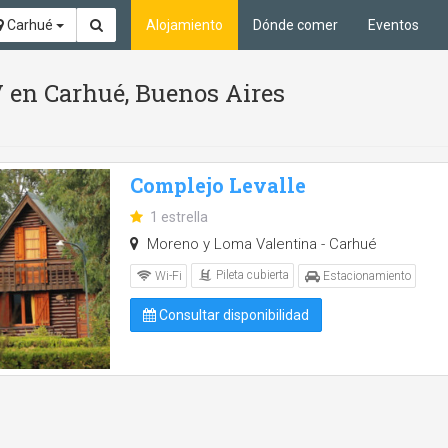
Carhué
Alojamiento
Dónde comer
Eventos
 en Carhué, Buenos Aires
Complejo Levalle
1 estrella
Moreno y Loma Valentina - Carhué
Pileta cubierta
Wi-Fi
Estacionamiento
Consultar disponibilidad