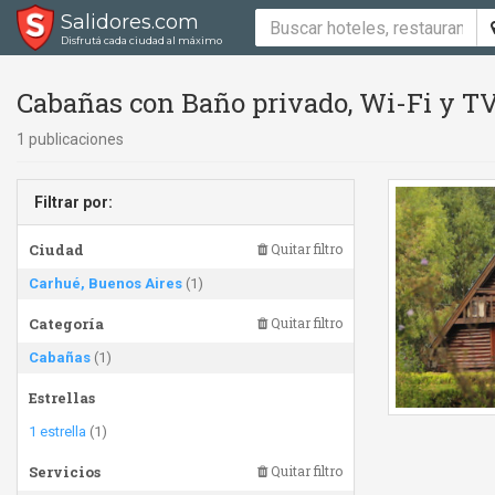
Salidores.com
Disfrutá cada ciudad al máximo
Cabañas con Baño privado, Wi-Fi y TV
1 publicaciones
Filtrar por:
Ciudad
Quitar filtro
Carhué, Buenos Aires
(1)
Categoría
Quitar filtro
Cabañas
(1)
Estrellas
1 estrella
(1)
Servicios
Quitar filtro