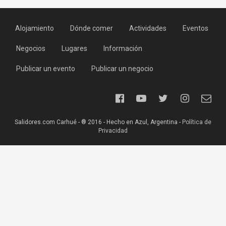
Alojamiento
Dónde comer
Actividades
Eventos
Negocios
Lugares
Información
Publicar un evento
Publicar un negocio
Salidores.com Carhué - ® 2016 - Hecho en Azul, Argentina -
Política de
Privacidad