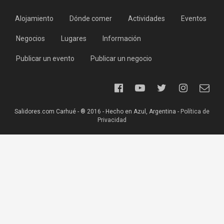
Alojamiento
Dónde comer
Actividades
Eventos
Negocios
Lugares
Información
Publicar un evento
Publicar un negocio
Salidores.com Carhué - ® 2016 - Hecho en Azul, Argentina -
Política de
Privacidad