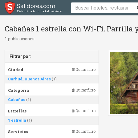
Salidores.com
Disfrutá cada ciudad al máximo
Cabañas 1 estrella con Wi-Fi, Parrilla
1 publicaciones
Filtrar por:
Ciudad
Quitar filtro
Carhué, Buenos Aires
(1)
Categoría
Quitar filtro
Cabañas
(1)
Estrellas
Quitar filtro
1 estrella
(1)
Servicios
Quitar filtro