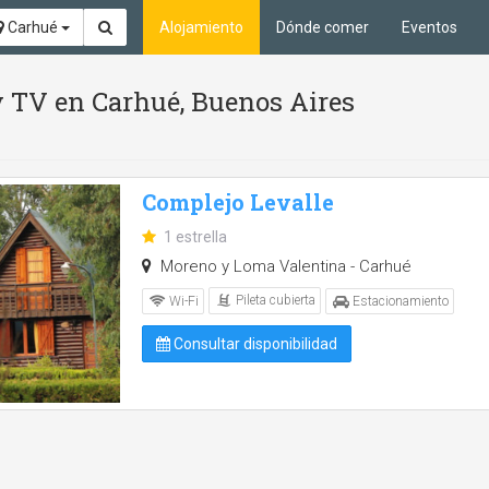
Carhué
Alojamiento
Dónde comer
Eventos
 y TV en Carhué, Buenos Aires
Complejo Levalle
1 estrella
Moreno y Loma Valentina - Carhué
Pileta cubierta
Wi-Fi
Estacionamiento
Consultar disponibilidad