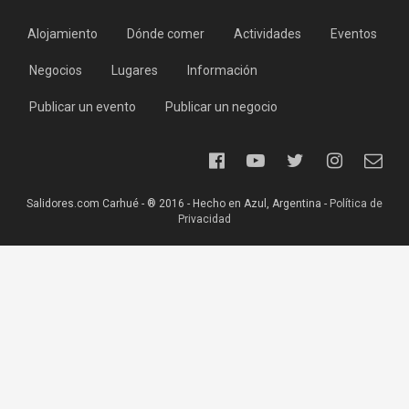
Alojamiento
Dónde comer
Actividades
Eventos
Negocios
Lugares
Información
Publicar un evento
Publicar un negocio
Salidores.com Carhué - ® 2016 - Hecho en Azul, Argentina -
Política de
Privacidad