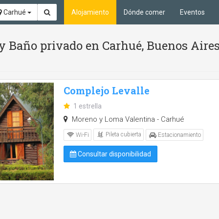
Carhué
Alojamiento
Dónde comer
Eventos
e y Baño privado en Carhué, Buenos Aire
Complejo Levalle
1 estrella
Moreno y Loma Valentina - Carhué
Pileta cubierta
Wi-Fi
Estacionamiento
Consultar disponibilidad