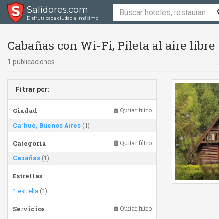
Salidores.com
Disfrutá cada ciudad al máximo
Cabañas con Wi-Fi, Pileta al aire libr
1 publicaciones
Filtrar por:
Ciudad
Quitar filtro
Carhué, Buenos Aires
(1)
Categoría
Quitar filtro
Cabañas
(1)
Estrellas
1 estrella
(1)
Servicios
Quitar filtro