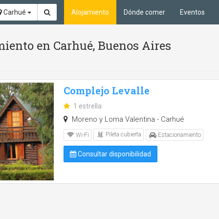
Carhué
Alojamiento
Dónde comer
Eventos
miento en Carhué, Buenos Aires
Complejo Levalle
1 estrella
Moreno y Loma Valentina - Carhué
Pileta cubierta
Wi-Fi
Estacionamiento
Consultar disponibilidad