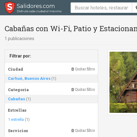
Salidores.com
Disfrutá cada ciudad al máximo
Cabañas con Wi-Fi, Patio y Estaciona
1 publicaciones
Filtrar por:
Ciudad
Quitar filtro
Carhué, Buenos Aires
(1)
Categoría
Quitar filtro
Cabañas
(1)
Estrellas
1 estrella
(1)
Servicios
Quitar filtro