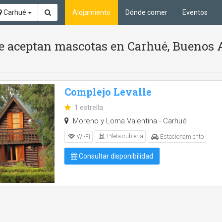
Carhué
Alojamiento
Dónde comer
Eventos
 Se aceptan mascotas en Carhué, Buenos 
Complejo Levalle
1 estrella
Moreno y Loma Valentina - Carhué
Pileta cubierta
Wi-Fi
Estacionamiento
Consultar disponibilidad