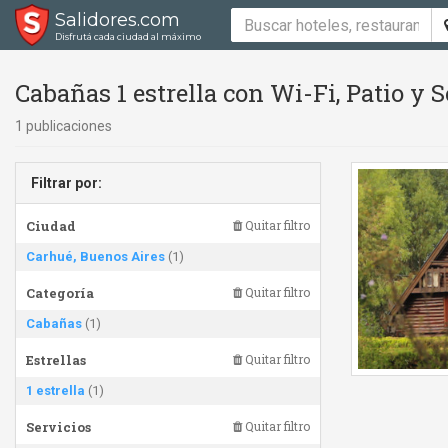
Salidores.com
Disfrutá cada ciudad al máximo
Cabañas 1 estrella con Wi-Fi, Patio y
1 publicaciones
Filtrar por:
Ciudad
Quitar filtro
Carhué, Buenos Aires
(1)
Categoría
Quitar filtro
Cabañas
(1)
Estrellas
Quitar filtro
1 estrella
(1)
Servicios
Quitar filtro