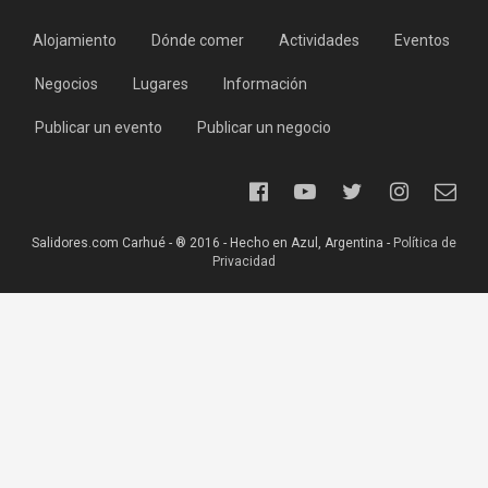
Alojamiento
Dónde comer
Actividades
Eventos
Negocios
Lugares
Información
Publicar un evento
Publicar un negocio
Salidores.com Carhué - ® 2016 - Hecho en Azul, Argentina -
Política de
Privacidad