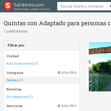
Salidores.com
Disfrutá cada ciudad al máximo
Quintas con Adaptado para personas co
1 publicaciones
Filtrar por:
Ciudad
Azul, Buenos Aires
(1)
Categoría
Quitar filtro
Quintas
(1)
Estrellas
Sin categorizar
(1)
Servicios
Quitar filtro